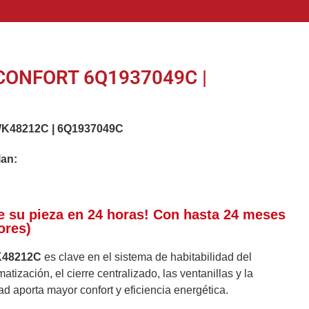
CONFORT 6Q1937049C |
K48212C
|
6Q1937049C
lan:
e su pieza en 24 horas! Con hasta 24 meses
ores)
K48212C
es clave en el sistema de habitabilidad del
atización, el cierre centralizado, las ventanillas y la
dad aporta mayor confort y eficiencia energética.