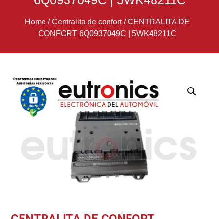
6Q0937049C | 5WK48211C
Home
/
Centralita de confort
/
CENTRALITA DE
CONFORT 6Q0937049C | 5WK48211C
CENTRALITA DE CONFORT