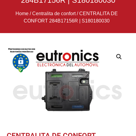
284B17156R | S180180030
Home
/
Centralita de confort
/
CENTRALITA DE
CONFORT 284B17156R | S180180030
CENTRALITA DE CONFORT