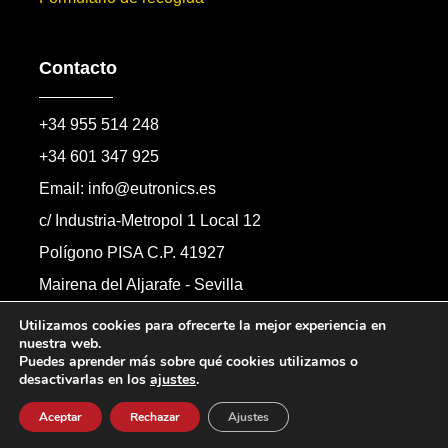
Contacto
+34 955 514 248
+34 601 347 925
Email: info@eutronics.es
c/ Industria-Metropol 1 Local 12
Polígono PISA C.P. 41927
Mairena del Aljarafe - Sevilla
Formulario de contacto
Utilizamos cookies para ofrecerte la mejor experiencia en
nuestra web.
Puedes aprender más sobre qué cookies utilizamos o
desactivarlas en los
ajustes
.
Copyright © 2026 Automandos Electronic S.L.
Todos los derechos reservados.
Aceptar
Rechazar
Ajustes