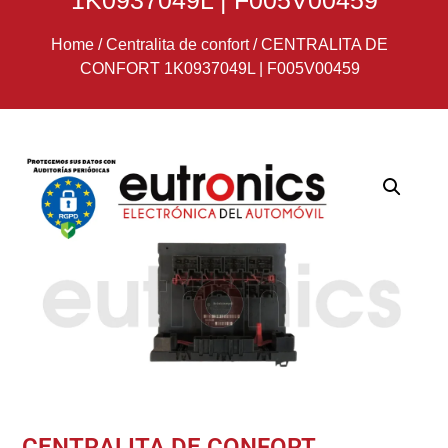
1K0937049L | F005V00459
Home
/
Centralita de confort
/
CENTRALITA DE
CONFORT 1K0937049L | F005V00459
CENTRALITA DE CONFORT