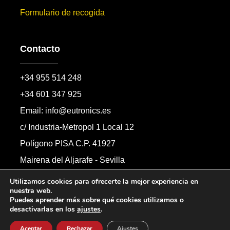
Formulario de recogida
Contacto
+34 955 514 248
+34 601 347 925
Email: info@eutronics.es
c/ Industria-Metropol 1 Local 12
Polígono PISA C.P. 41927
Mairena del Aljarafe - Sevilla
Formulario de contacto
Utilizamos cookies para ofrecerte la mejor experiencia en
nuestra web.
Puedes aprender más sobre qué cookies utilizamos o
desactivarlas en los
ajustes
.
Copyright © 2026 Automandos Electronic S.L.
Todos los derechos reservados.
Aceptar
Rechazar
Ajustes