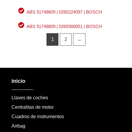
ABS 51748609 | 0265224097 | BOSCH
ABS 51748609 | 0265900051 | BOSCH
1
2
→
Inicio
Llaves de coches
Centralitas de motor
Cuadros de instrumentos
Airbag