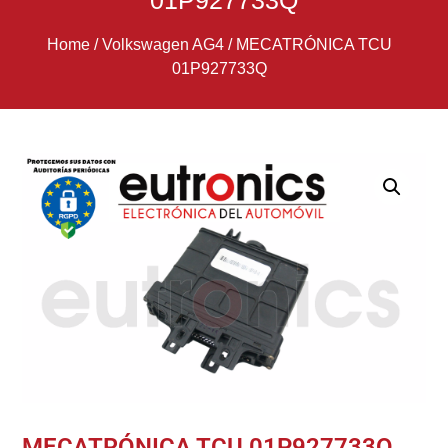
01P927733Q
Home
/
Volkswagen AG4
/
MECATRÓNICA TCU
01P927733Q
MECATRÓNICA TCU 01P927733Q