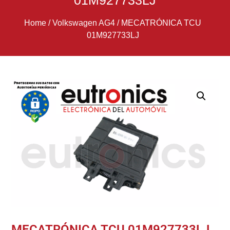
01M927733LJ
Home
/
Volkswagen AG4
/
MECATRÓNICA TCU
01M927733LJ
MECATRÓNICA TCU 01M927733LJ