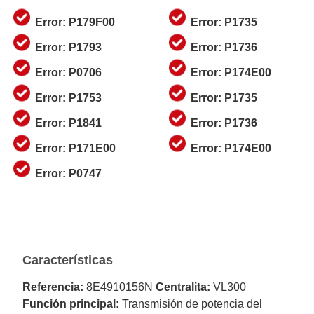
Error: P179F00
Error: P1735
Error: P1793
Error: P1736
Error: P0706
Error: P174E00
Error: P1753
Error: P1735
Error: P1841
Error: P1736
Error: P171E00
Error: P174E00
Error: P0747
Características
Referencia:
8E4910156N
Centralita:
VL300
Función principal:
Transmisión de potencia del