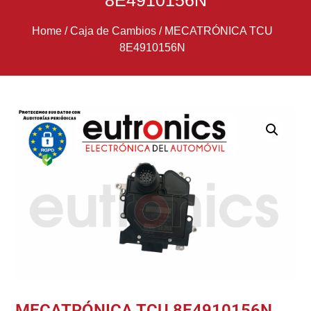
8E4910156N
Home
/
Caja de Cambios
/
MECATRÓNICA TCU
8E4910156N
MECATRÓNICA TCU 8E4910156N