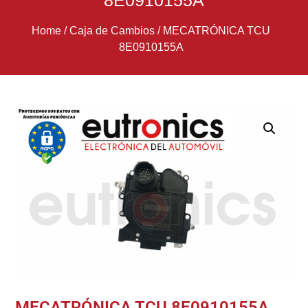
8E0910155A
Home
/
Caja de Cambios
/
MECATRÓNICA TCU
8E0910155A
MECATRÓNICA TCU 8E0910155A