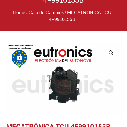
4F9910155B
Home
/
Caja de Cambios
/
MECATRÓNICA TCU
4F9910155B
MECATRÓNICA TCU 4F9910155B