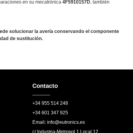
eparaciones en su mecatrónica
4F5910157D
, también
puede solucionar la avería conservando el componente
dad de sustitución.
Contacto
+34 955 514 248
+34 601 347 925
Email: info@eutronics.es
c/ Industria-Metropol 1 Local 12