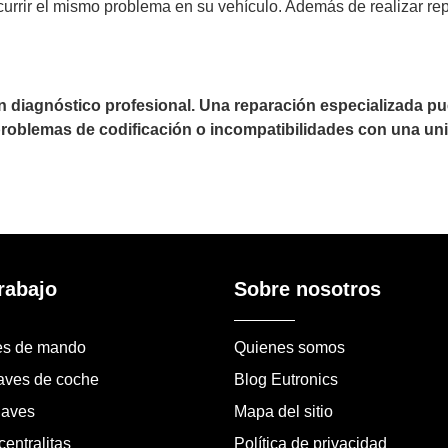
currir el mismo problema en su vehículo. Además de realizar r
un diagnóstico profesional. Una reparación especializada 
 problemas de codificación o incompatibilidades con una uni
rabajo
Sobre nosotros
es de mando
Quienes somos
laves de coche
Blog Eutronics
laves
Mapa del sitio
entralitas
Política de privacidad