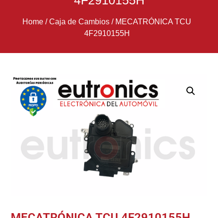
4F2910155H
Home
/
Caja de Cambios
/
MECATRÓNICA TCU
4F2910155H
MECATRÓNICA TCU 4F2910155H