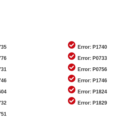
735
Error: P1740
776
Error: P0733
731
Error: P0756
746
Error: P1746
604
Error: P1824
732
Error: P1829
751