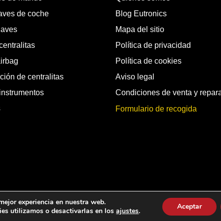
laves de coche
Blog Eutronics
laves
Mapa del sitio
entralitas
Política de privacidad
airbag
Política de cookies
ión de centralitas
Aviso legal
instrumentos
Condiciones de venta y repar
s
Formulario de recogida
chos reservados.
 mejor experiencia en nuestra web.
Aceptar
es utilizamos o desactivarlas en los
ajustes
.