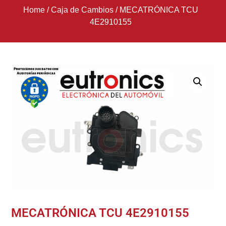
Home
/
Caja de Cambios
/
MECATRÓNICA TCU
4E2910155
MECATRÓNICA TCU 4E2910155