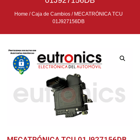
01J927156DB
Home
/
Caja de Cambios
/
MECATRÓNICA TCU
01J927156DB
MECATRÓNICA TCU 01J927156DB