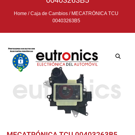
00403263B5
Home
/
Caja de Cambios
/
MECATRÓNICA TCU
00403263B5
MECATRÓNICA TCU 00403263B5