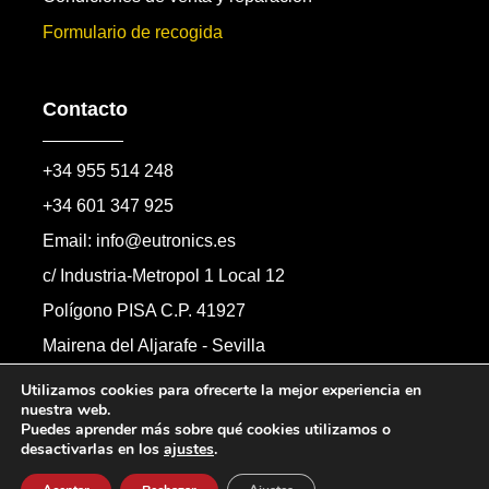
Formulario de recogida
Contacto
+34 955 514 248
+34 601 347 925
Email: info@eutronics.es
c/ Industria-Metropol 1 Local 12
Polígono PISA C.P. 41927
Mairena del Aljarafe - Sevilla
Formulario de contacto
Utilizamos cookies para ofrecerte la mejor experiencia en
nuestra web.
Puedes aprender más sobre qué cookies utilizamos o
desactivarlas en los
ajustes
.
Copyright © 2026 Automandos Electronic S.L.
Todos los derechos reservados.