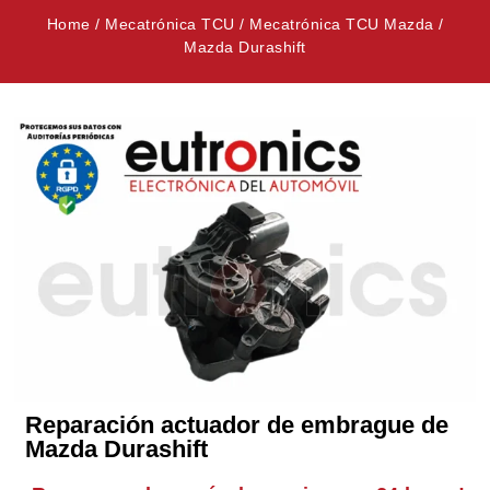
Home
/
Mecatrónica TCU
/
Mecatrónica TCU Mazda
/
Mazda Durashift
Reparación actuador de embrague de
Mazda Durashift