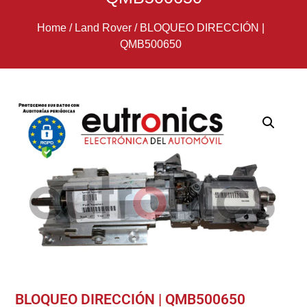
Home
/
Land Rover
/
BLOQUEO DIRECCIÓN |
QMB500650
BLOQUEO DIRECCIÓN | QMB500650