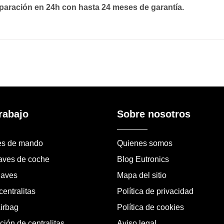
paración en 24h con hasta 24 meses de garantía.
rabajo
Sobre nosotros
es de mando
Quienes somos
laves de coche
Blog Eutronics
laves
Mapa del sitio
entralitas
Política de privacidad
airbag
Política de cookies
ión de centralitas
Aviso legal