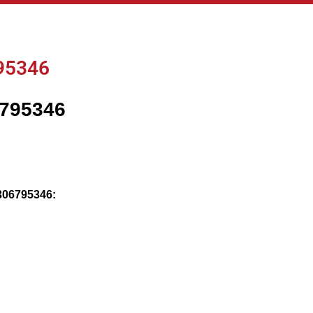
95346
6795346
306795346: