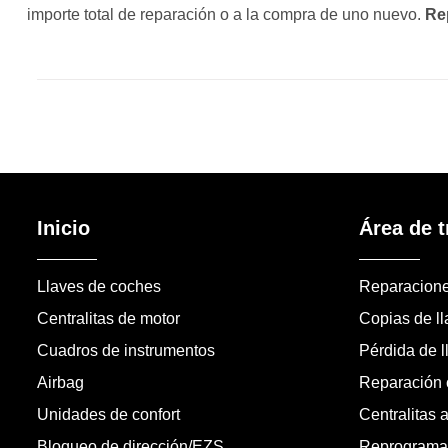
importe total de reparación o a la compra de uno nuevo.
Re
Inicio
Área de t
Llaves de coches
Reparacion
Centralitas de motor
Copias de l
Cuadros de instrumentos
Pérdida de l
Airbag
Reparación c
Unidades de confort
Centralitas 
Bloqueo de dirección/EZS
Reprogramac