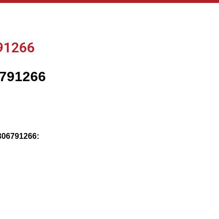
91266
6791266
306791266: