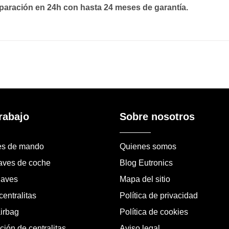
paración en 24h con hasta 24 meses de garantía.
rabajo
Sobre nosotros
es de mando
Quienes somos
laves de coche
Blog Eutronics
laves
Mapa del sitio
entralitas
Política de privacidad
airbag
Política de cookies
ión de centralitas
Aviso legal