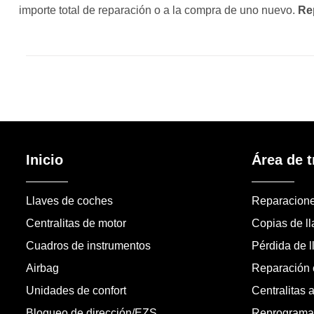
importe total de reparación o a la compra de uno nuevo.
Re
Inicio
Área de t
Llaves de coches
Reparacion
Centralitas de motor
Copias de l
Cuadros de instrumentos
Pérdida de l
Airbag
Reparación c
Unidades de confort
Centralitas 
Bloqueo de dirección/EZS
Reprogramac