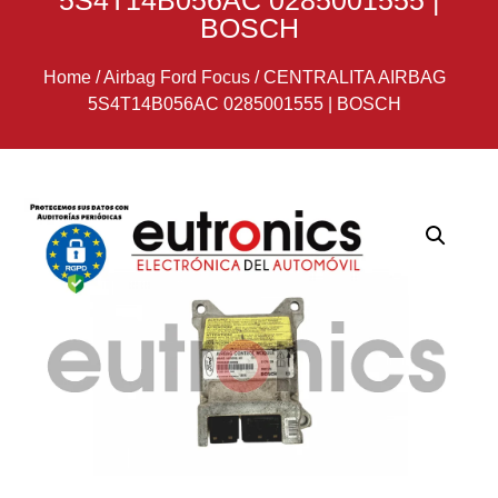
5S4T14B056AC 0285001555 |
BOSCH
Home
/
Airbag Ford Focus
/
CENTRALITA AIRBAG
5S4T14B056AC 0285001555 | BOSCH