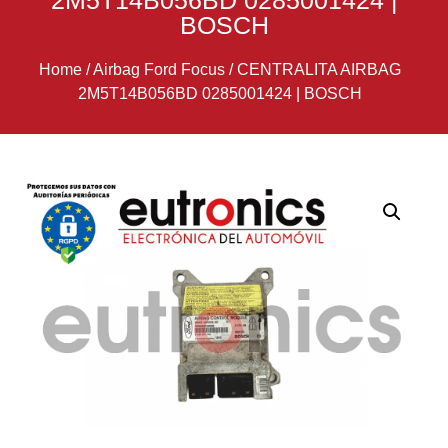
2M5T14B056BD 0285001424 |
BOSCH
Home
/
Airbag Ford Focus
/
CENTRALITA AIRBAG
2M5T14B056BD 0285001424 | BOSCH