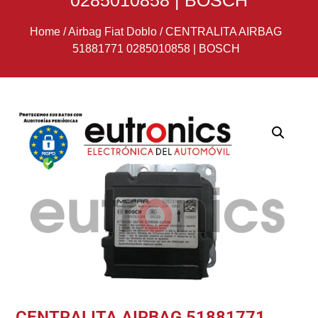
0285010858 | BOSCH
Home
/
Airbag Fiat Doblo
/
CENTRALITA AIRBAG
51881771 0285010858 | BOSCH
CENTRALITA AIRBAG 51881771