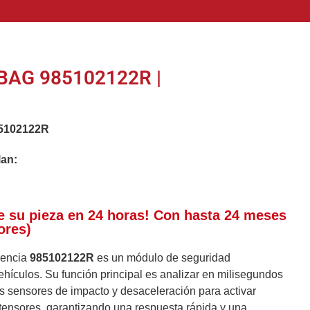
BAG 985102122R |
5102122R
lan:
e su pieza en 24 horas! Con hasta 24 meses
ores)
erencia
985102122R
es un módulo de seguridad
ehículos. Su función principal es analizar en milisegundos
os sensores de impacto y desaceleración para activar
etensores, garantizando una respuesta rápida y una