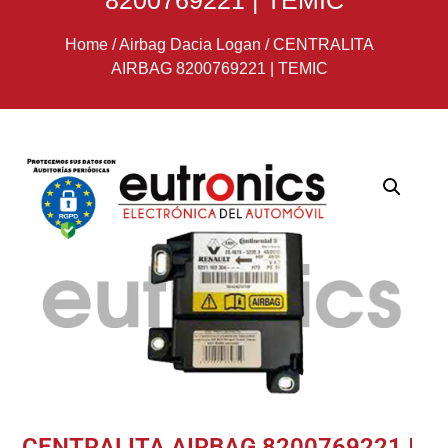
8200769221 | TEMIC
Home
/
Airbag Dacia Logan
/
CENTRALITA
AIRBAG 8200769221 | TEMIC
CENTRALITA AIRBAG 8200769221 |