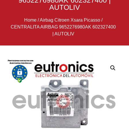
9652276980AK 602327400 |
AUTOLIV
Home
/
Airbag Citroen Xsara Picasso
/
CENTRALITA AIRBAG 9652276980AK 602327400
| AUTOLIV