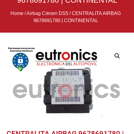
9678691780 | CONTINENTAL
Home
/
Airbag Citroen DS5
/
CENTRALITA AIRBAG
9678691780 | CONTINENTAL
CENTRALITA AIRBAG 9678691780 |