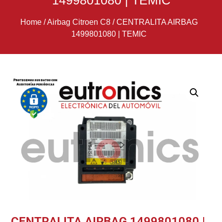
1499801080 | TEMIC
Home
/
Airbag Citroen C8
/
CENTRALITA AIRBAG
1499801080 | TEMIC
CENTRALITA AIRBAG 1499801080 |