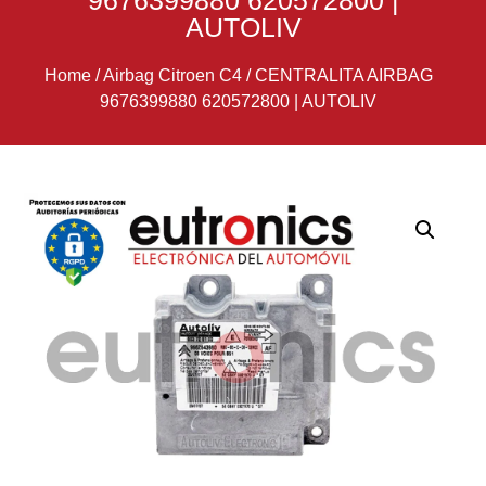
9676399880 620572800 |
AUTOLIV
Home
/
Airbag Citroen C4
/
CENTRALITA AIRBAG
9676399880 620572800 | AUTOLIV