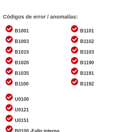
Códigos de error / anomalías:
B1001
B1101
B1003
B1102
B1015
B1103
B1020
B1190
B1035
B1191
B1100
B1192
U0100
U0121
U0151
B0100 -Fallo interno