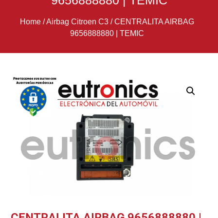
9656888880 | TEMIC
Home
/
Airbag Citroen C3
/
CENTRALITA AIRBAG
9656888880 | TEMIC
CENTRALITA AIRBAG 9656888880 |