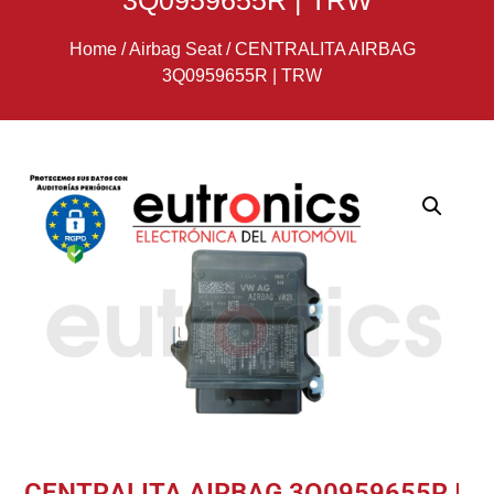
3Q0959655R | TRW
Home
/
Airbag Seat
/
CENTRALITA AIRBAG
3Q0959655R | TRW
CENTRALITA AIRBAG 3Q0959655R |