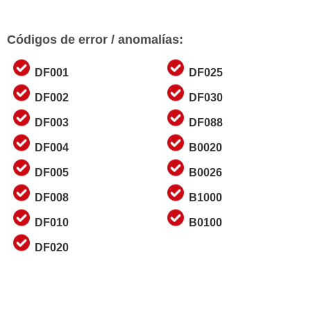
Códigos de error / anomalías:
DF001
DF025
DF002
DF030
DF003
DF088
DF004
B0020
DF005
B0026
DF008
B1000
DF010
B0100
DF020