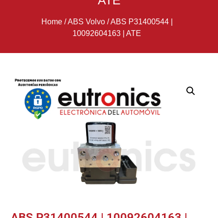
ATE
Home
/
ABS Volvo
/
ABS P31400544 |
10092604163 | ATE
ABS P31400544 | 10092604163 |