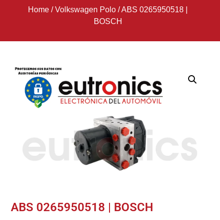
Home
/
Volkswagen Polo
/
ABS 0265950518 |
BOSCH
ABS 0265950518 | BOSCH