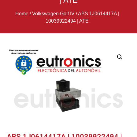
| ATE
Home
/
Volkswagen Golf IV
/
ABS 1J0614417A |
10039922494 | ATE
ABS 1J0614417A | 10039922494 |