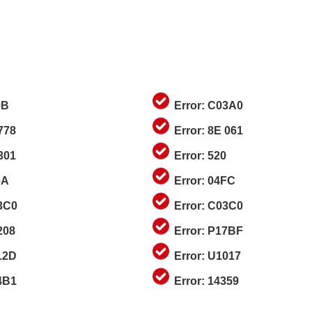
9B
Error: C03A0
 778
Error: 8E 061
 301
Error: 520
6A
Error: 04FC
03C0
Error: C03C0
208
Error: P17BF
12D
Error: U1017
4B1
Error: 14359