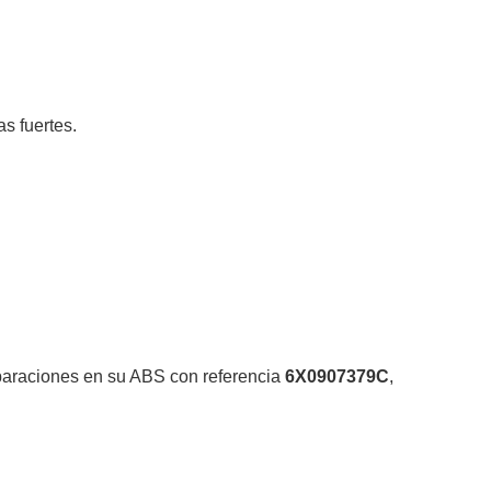
s fuertes.
eparaciones en su ABS con referencia
6X0907379C
,