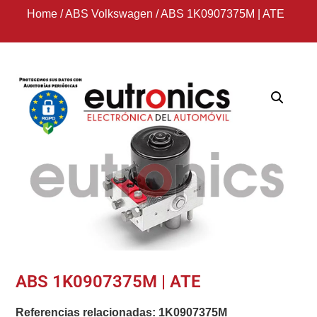
Home
/
ABS Volkswagen
/
ABS 1K0907375M | ATE
ABS 1K0907375M | ATE
Referencias relacionadas:
1K0907375M