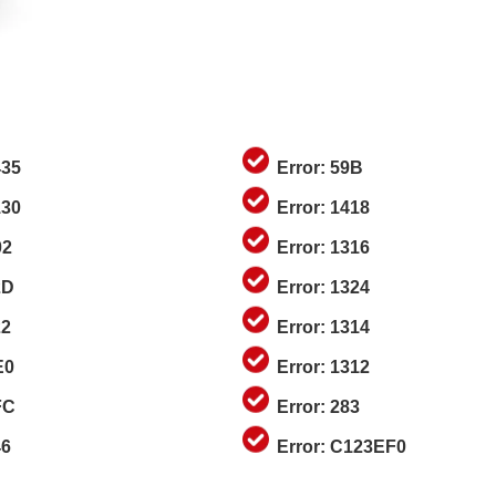
435
Error: 59B
130
Error: 1418
02
Error: 1316
2D
Error: 1324
22
Error: 1314
E0
Error: 1312
FC
Error: 283
46
Error: C123EF0