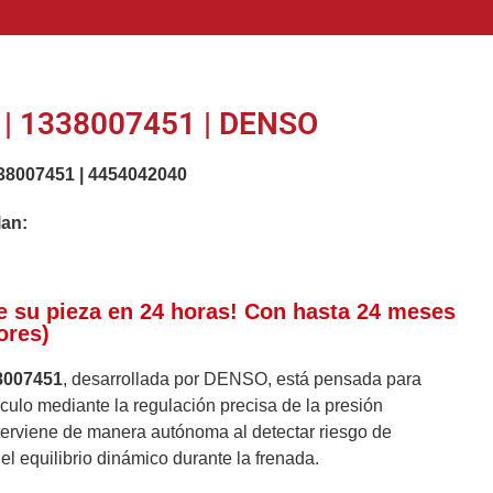
| 1338007451 | DENSO
38007451
|
4454042040
lan:
e su pieza en 24 horas! Con hasta 24 meses
ores)
8007451
, desarrollada por DENSO, está pensada para
ículo mediante la regulación precisa de la presión
terviene de manera autónoma al detectar riesgo de
l equilibrio dinámico durante la frenada.