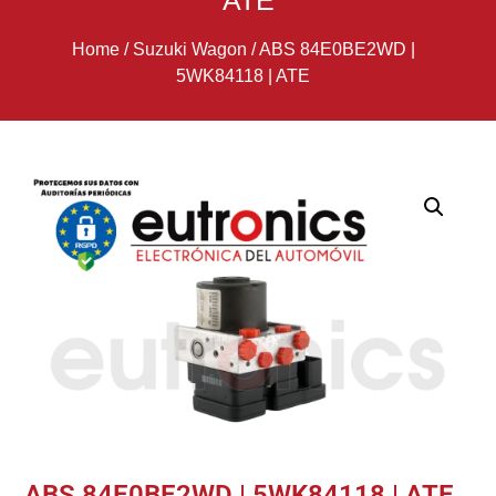
ATE
Home
/
Suzuki Wagon
/
ABS 84E0BE2WD |
5WK84118 | ATE
ABS 84E0BE2WD | 5WK84118 | ATE