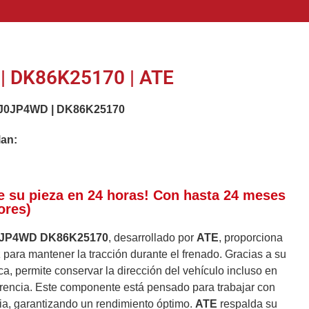
 DK86K25170 | ATE
J0JP4WD
|
DK86K25170
lan:
e su pieza en 24 horas! Con hasta 24 meses
ores)
0JP4WD DK86K25170
, desarrollado por
ATE
, proporciona
z para mantener la tracción durante el frenado. Gracias a su
ca, permite conservar la dirección del vehículo incluso en
rencia. Este componente está pensado para trabajar con
a, garantizando un rendimiento óptimo.
ATE
respalda su