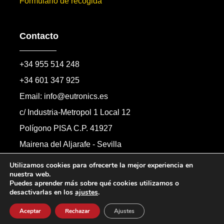
Formulario de recogida
Contacto
+34 955 514 248
+34 601 347 925
Email: info@eutronics.es
c/ Industria-Metropol 1 Local 12
Polígono PISA C.P. 41927
Mairena del Aljarafe - Sevilla
Formulario de contacto
Utilizamos cookies para ofrecerte la mejor experiencia en
nuestra web.
Puedes aprender más sobre qué cookies utilizamos o
desactivarlas en los
ajustes
.
Copyright © 2026 Automandos Electronic S.L.
Todos los derechos reservados.
Aceptar
Rechazar
Ajustes