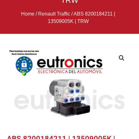
TRW
Home
/
Renault Traffic
/
ABS 8200184211 |
13509005K | TRW
ABS 8200184211 | 13509005K |