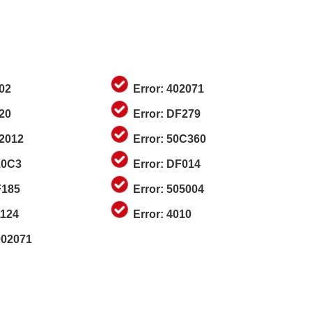
002
Error: 402071
020
Error: DF279
02012
Error: 50C360
10C3
Error: DF014
F185
Error: 505004
1124
Error: 4010
002071