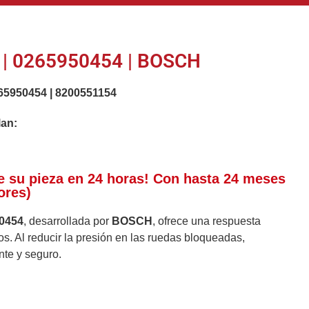
| 0265950454 | BOSCH
65950454
|
8200551154
lan:
e su pieza en 24 horas! Con hasta 24 meses
ores)
0454
, desarrollada por
BOSCH
, ofrece una respuesta
os. Al reducir la presión en las ruedas bloqueadas,
nte y seguro.