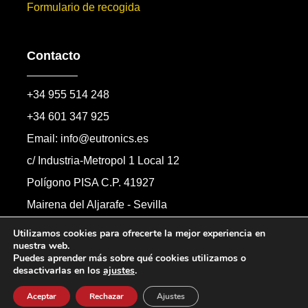
Formulario de recogida
Contacto
+34 955 514 248
+34 601 347 925
Email: info@eutronics.es
c/ Industria-Metropol 1 Local 12
Polígono PISA C.P. 41927
Mairena del Aljarafe - Sevilla
Formulario de contacto
Utilizamos cookies para ofrecerte la mejor experiencia en
nuestra web.
Puedes aprender más sobre qué cookies utilizamos o
desactivarlas en los
ajustes
.
Copyright © 2026 Automandos Electronic S.L.
Todos los derechos reservados.
Aceptar
Rechazar
Ajustes