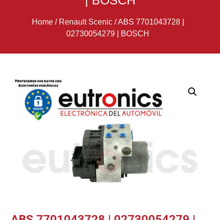
| BOSCH
Home
/
Renault Scenic
/
ABS 7701043728 |
02730054279 | BOSCH
ABS 7701043728 | 02730054279 |