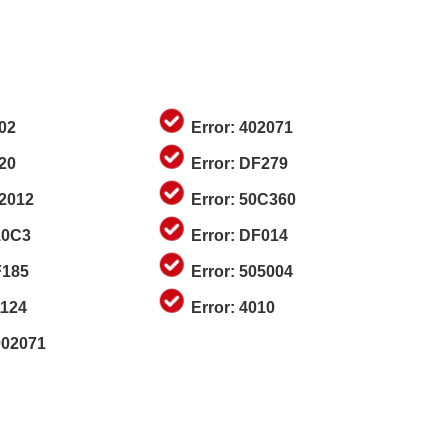
002
Error: 402071
020
Error: DF279
02012
Error: 50C360
10C3
Error: DF014
F185
Error: 505004
1124
Error: 4010
002071