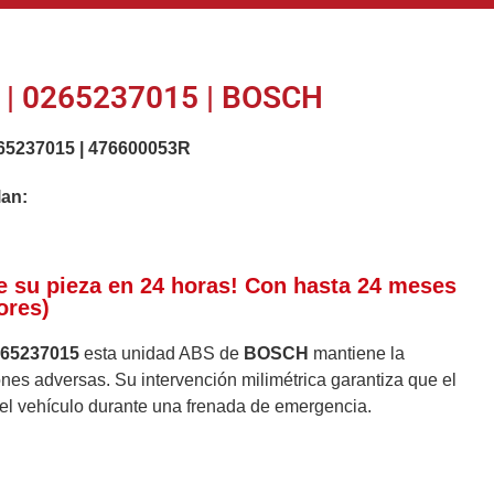
| 0265237015 | BOSCH
65237015
|
476600053R
lan:
e su pieza en 24 horas! Con hasta 24 meses
ores)
265237015
esta unidad ABS de
BOSCH
mantiene la
ones adversas. Su intervención milimétrica garantiza que el
del vehículo durante una frenada de emergencia.