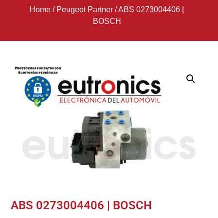
Home
/
Peugeot Partner
/
ABS 0273004406 |
BOSCH
ABS 0273004406 | BOSCH