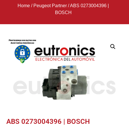
Home
/
Peugeot Partner
/
ABS 0273004396 |
BOSCH
ABS 0273004396 | BOSCH