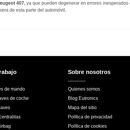
eugeot 407,
ya que pueden degenerar en errores inesperados e
ra de esta parte del automóvil.
rabajo
Sobre nosotros
es de mando
Quienes somos
laves de coche
Blog Eutronics
laves
Mapa del sitio
entralitas
Política de privacidad
airbag
Política de cookies