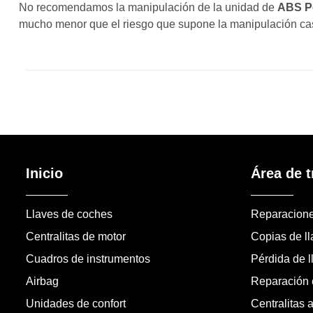
No recomendamos la manipulación de la unidad de
ABS P
mucho menor que el riesgo que supone la manipulación case
Inicio
Área de t
Llaves de coches
Reparacion
Centralitas de motor
Copias de l
Cuadros de instrumentos
Pérdida de l
Airbag
Reparación c
Unidades de confort
Centralitas 