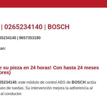
| 0265234140 | BOSCH
65234140
|
9657353180
lan:
e su pieza en 24 horas! Con hasta 24 meses
ores)
65234140
, este módulo de control ABS de
BOSCH
actúa
ueo de ruedas. Su intervención mejora la adherencia al
al conductor.